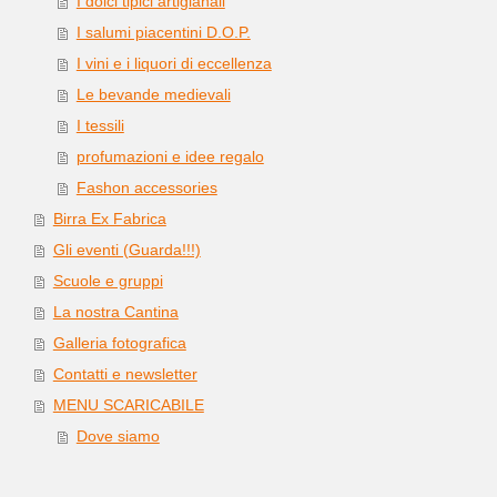
I dolci tipici artigianali
I salumi piacentini D.O.P.
I vini e i liquori di eccellenza
Le bevande medievali
I tessili
profumazioni e idee regalo
Fashon accessories
Birra Ex Fabrica
Gli eventi (Guarda!!!)
Scuole e gruppi
La nostra Cantina
Galleria fotografica
Contatti e newsletter
MENU SCARICABILE
Dove siamo