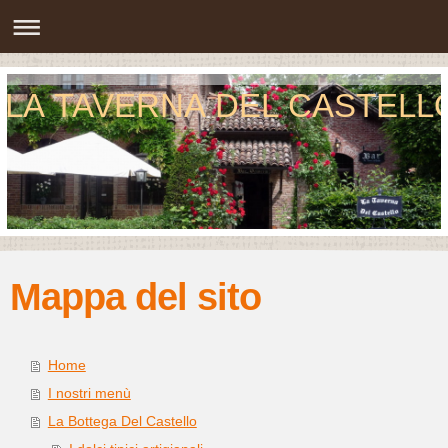
LA TAVERNA DEL CASTELL
Mappa del sito
Home
I nostri menù
La Bottega Del Castello