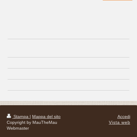
Stampa
|
Mappa del sito
Accedi
Copyright by MauTheMau
Vista web
Webmaster