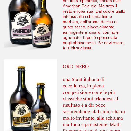
nell’idea ispiratrice, basata sulle
American Pale Ale. Ma tutto il
resto è roba sua. Dal colore giallo
intenso alla schiuma fine e
morbida, dall’aroma deciso al
gusto secco, piacevolmente
astringente e amaro, con note
agrumate. E poi è spericolata
negli abbinamenti. Se devi osare,
è la birra giusta.
ORO NERO
una Stout italiana di
eccellenza, in piena
competizione cone le più
classiche stout irlandesi. Il
risultato è a dir poco
sorprendente: dal color ebano
molto invitante, alla schiuma
morbida e persistente. Malti
finemente tostati, un sapore