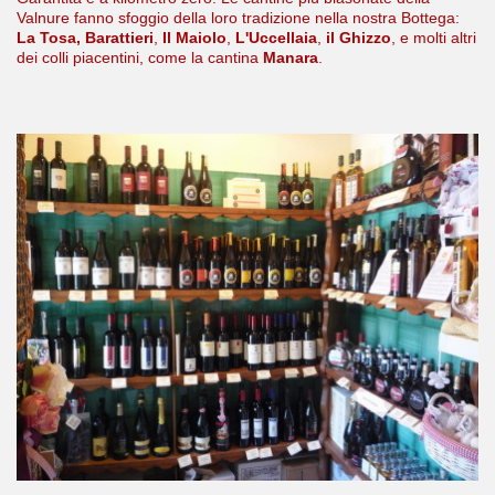
Valnure fanno sfoggio della loro tradizione nella nostra Bottega:
La Tosa, Barattieri
,
Il Maiolo
,
L'Uccellaia
,
il Ghizzo
, e molti altri
dei colli piacentini, come la cantina
Manara
.