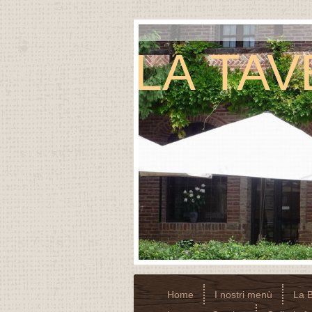
LA TA
Home
I nostri menù
La B