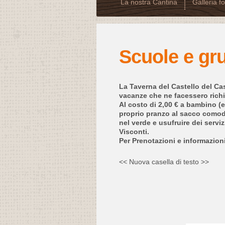
La nostra Cantina
Galleria f
Scuole e gr
La Taverna del Castello del Cast
vacanze che ne facessero richi
Al costo di 2,00 € a bambino (
proprio pranzo al sacco comod
nel verde e usufruire dei servi
Visconti.
Per Prenotazioni e informazion
<< Nuova casella di testo >>