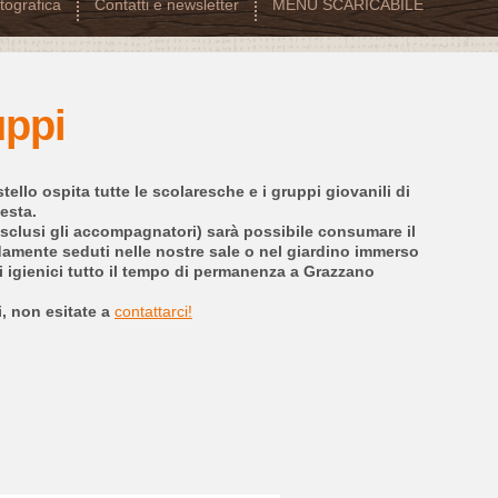
otografica
Contatti e newsletter
MENU SCARICABILE
uppi
ello ospita tutte le scolaresche e i gruppi giovanili di
esta.
esclusi gli accompagnatori) sarà possibile consumare il
amente seduti nelle nostre sale o nel giardino immerso
zi igienici tutto il tempo di permanenza a Grazzano
i, non esitate a
contattarci!